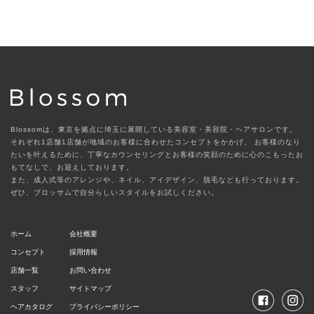
Blossomは、東京を拠点に埼玉に展開している美容室・美容院・ヘアサロンです。
それぞれ1店舗1店舗が地域のお客様に合わせたコンセプトをかかげ、
お客様のなり
たいを叶えるために、丁寧なカウンセリングとお客様の笑顔のために心のこもったお
もてなしで、お迎えしております。
また、成人式等のアレンジや、ネイル、アイデザイン、脱毛なども行っております。
ぜひ、ブロッサムで自分らしいスタイルをお試しください。
ホーム
会社概要
コンセプト
採用情報
店舗一覧
お問い合わせ
スタッフ
サイトマップ
ヘアカタログ
プライバシーポリシー