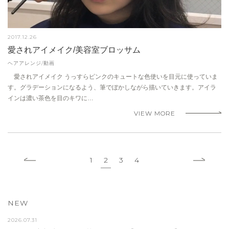
2017.12.26
愛されアイメイク/美容室ブロッサム
ヘアアレンジ/動画
愛されアイメイク うっすらピンクのキュートな色使いを目元に使っていま
す。グラデーションになるよう、筆でぼかしながら描いていきます。アイラ
インは濃い茶色を目のキワに…
VIEW MORE
1
2
3
4
NEW
2026.07.31