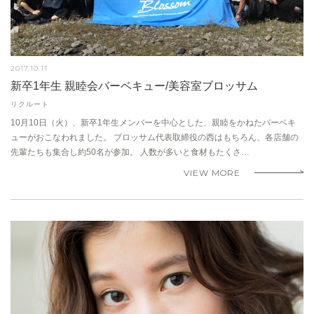
2017.10.11
新卒1年生 親睦会バーベキュー/美容室ブロッサム
リクルート
10月10日（火）、新卒1年生メンバーを中心とした、親睦をかねたバーベキ
ューがおこなわれました。 ブロッサム代表取締役の西はもちろん、各店舗の
先輩たちも集合し約50名が参加。 人数が多いと食材もたくさ…
VIEW MORE