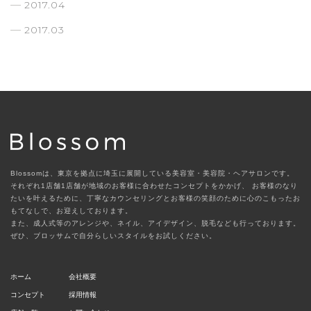
2017.04
2017.03
Blossomは、東京を拠点に埼玉に展開している美容室・美容院・ヘアサロンです。
それぞれ1店舗1店舗が地域のお客様に合わせたコンセプトをかかげ、
お客様のなり
たいを叶えるために、丁寧なカウンセリングとお客様の笑顔のために心のこもったお
もてなしで、お迎えしております。
また、成人式等のアレンジや、ネイル、アイデザイン、脱毛なども行っております。
ぜひ、ブロッサムで自分らしいスタイルをお試しください。
ホーム
会社概要
コンセプト
採用情報