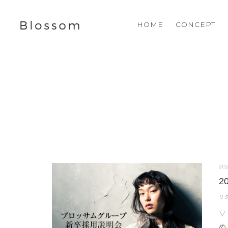
HOME
CONCEPT
20
2
リ
▽
め