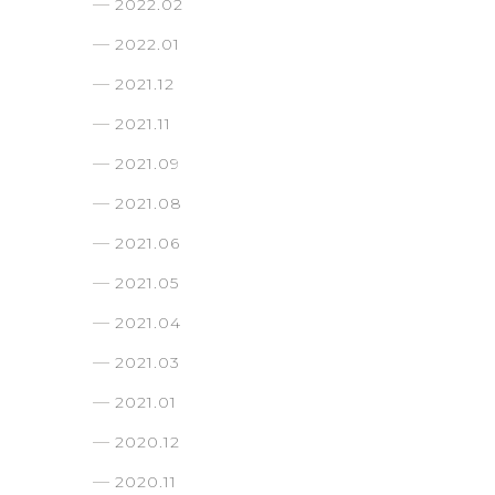
2022.02
2022.01
2021.12
2021.11
2021.09
2021.08
2021.06
2021.05
2021.04
2021.03
2021.01
2020.12
2020.11