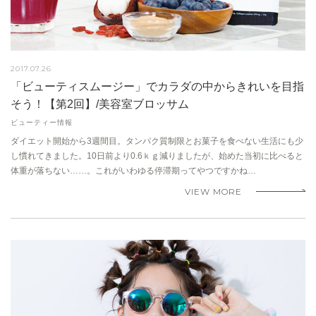
2017.07.26
「ビューティスムージー」でカラダの中からきれいを目指
そう！【第2回】/美容室ブロッサム
ビューティー情報
ダイエット開始から3週間目。タンパク質制限とお菓子を食べない生活にも少
し慣れてきました。10日前より0.6ｋｇ減りましたが、始めた当初に比べると
体重が落ちない……。これがいわゆる停滞期ってやつですかね…
VIEW MORE