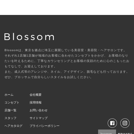
Blossomは、東京を拠点に埼玉に展開している美容室・美容院・ヘアサロンです。
それぞれ1店舗1店舗が地域のお客様に合わせたコンセプトをかかげ、
お客様のなり
たいを叶えるために、丁寧なカウンセリングとお客様の笑顔のために心のこもったお
もてなしで、お迎えしております。
また、成人式等のアレンジや、ネイル、アイデザイン、脱毛なども行っております。
ぜひ、ブロッサムで自分らしいスタイルをお試しください。
ホーム
会社概要
コンセプト
採用情報
店舗一覧
お問い合わせ
スタッフ
サイトマップ
ヘアカタログ
プライバシーポリシー