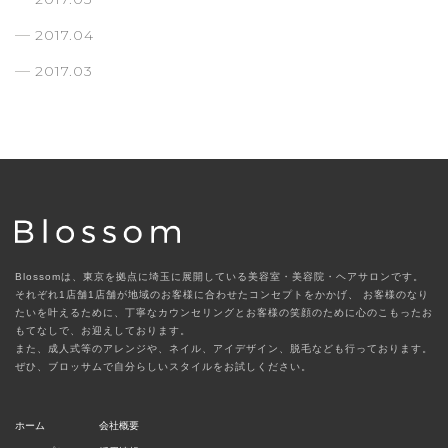
2017.04
2017.03
Blossomは、東京を拠点に埼玉に展開している美容室・美容院・ヘアサロンです。
それぞれ1店舗1店舗が地域のお客様に合わせたコンセプトをかかげ、
お客様のなり
たいを叶えるために、丁寧なカウンセリングとお客様の笑顔のために心のこもったお
もてなしで、お迎えしております。
また、成人式等のアレンジや、ネイル、アイデザイン、脱毛なども行っております。
ぜひ、ブロッサムで自分らしいスタイルをお試しください。
ホーム
会社概要