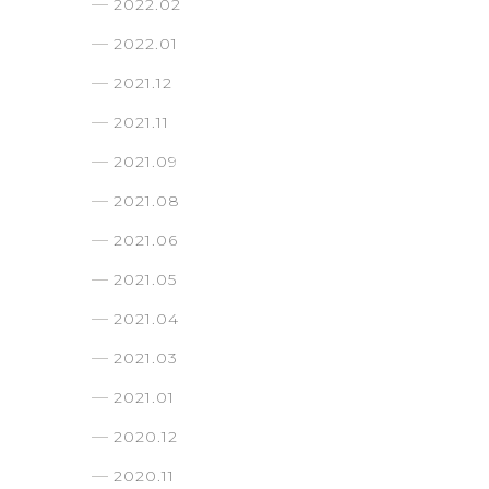
2022.02
2022.01
2021.12
2021.11
2021.09
2021.08
2021.06
2021.05
2021.04
2021.03
2021.01
2020.12
2020.11