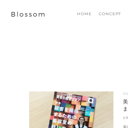
HOME
CONCEPT
202
お
美