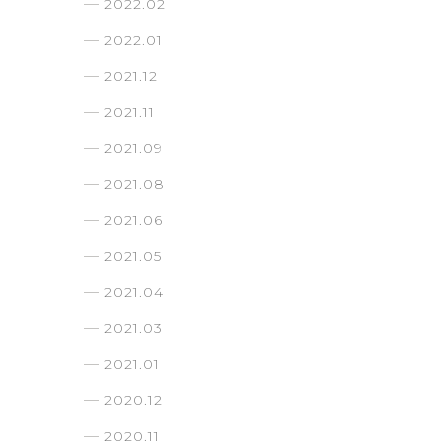
2022.02
2022.01
2021.12
2021.11
2021.09
2021.08
2021.06
2021.05
2021.04
2021.03
2021.01
2020.12
2020.11