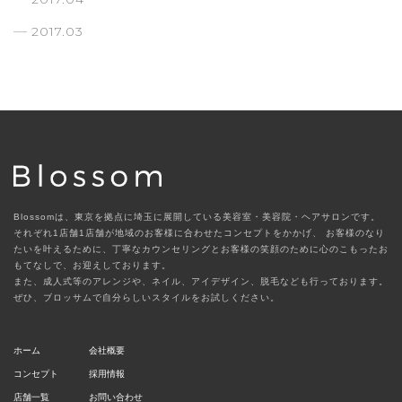
2017.03
Blossomは、東京を拠点に埼玉に展開している美容室・美容院・ヘアサロンです。
それぞれ1店舗1店舗が地域のお客様に合わせたコンセプトをかかげ、
お客様のなり
たいを叶えるために、丁寧なカウンセリングとお客様の笑顔のために心のこもったお
もてなしで、お迎えしております。
また、成人式等のアレンジや、ネイル、アイデザイン、脱毛なども行っております。
ぜひ、ブロッサムで自分らしいスタイルをお試しください。
ホーム
会社概要
コンセプト
採用情報
店舗一覧
お問い合わせ