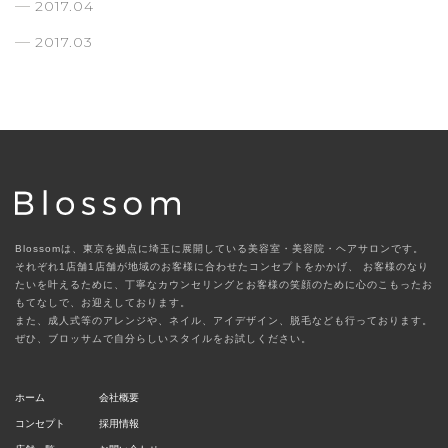
2017.04
2017.03
Blossomは、東京を拠点に埼玉に展開している美容室・美容院・ヘアサロンです。
それぞれ1店舗1店舗が地域のお客様に合わせたコンセプトをかかげ、
お客様のなり
たいを叶えるために、丁寧なカウンセリングとお客様の笑顔のために心のこもったお
もてなしで、お迎えしております。
また、成人式等のアレンジや、ネイル、アイデザイン、脱毛なども行っております。
ぜひ、ブロッサムで自分らしいスタイルをお試しください。
ホーム
会社概要
コンセプト
採用情報