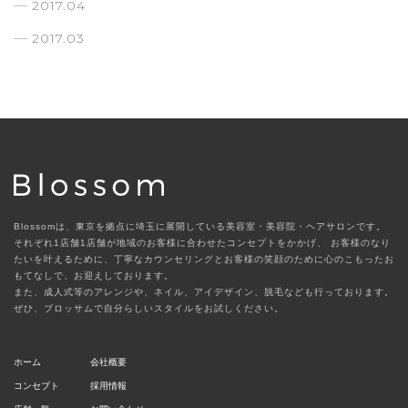
2017.04
2017.03
Blossomは、東京を拠点に埼玉に展開している美容室・美容院・ヘアサロンです。
それぞれ1店舗1店舗が地域のお客様に合わせたコンセプトをかかげ、
お客様のなり
たいを叶えるために、丁寧なカウンセリングとお客様の笑顔のために心のこもったお
もてなしで、お迎えしております。
また、成人式等のアレンジや、ネイル、アイデザイン、脱毛なども行っております。
ぜひ、ブロッサムで自分らしいスタイルをお試しください。
ホーム
会社概要
コンセプト
採用情報