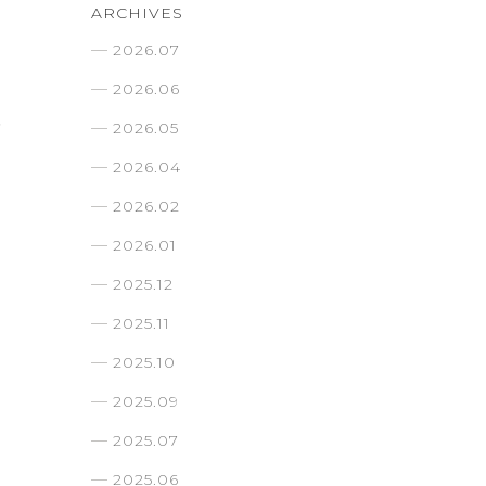
ARCHIVES
2026.07
2026.06
人
2026.05
2026.04
2026.02
2026.01
2025.12
2025.11
2025.10
2025.09
2025.07
2025.06