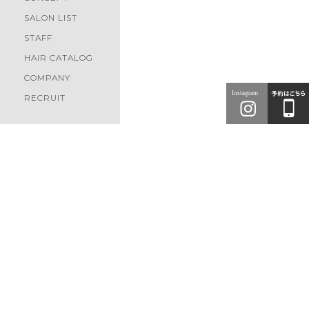
SALON LIST
STAFF
HAIR CATALOG
COMPANY
RECRUIT
Tokyo
Saitama
News
2026.07.31
リクルート
東京
埼玉
2027年度新卒 第二次募集開始！【2026年8月】
Blossom 池袋店
Blossom 大塚店
Blossom PRODUCED by
Blossom 大山店
EGAO
Hair Style
Blossom 中台店
Blossom 上板橋店
ヘアスタイル
Blossom 東武練馬店
ced 下赤塚店