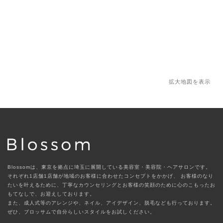
拡大地図を表示
Blossomは、東京を拠点に埼玉に展開している美容室・美容院・ヘアサロンです。
それぞれ1店舗1店舗が地域のお客様に合わせたコンセプトをかかげ、
お客様のなり
たいを叶えるために、丁寧なカウンセリングとお客様の笑顔のために心のこもったお
もてなしで、お迎えしております。
また、成人式等のアレンジや、ネイル、アイデザイン、脱毛なども行っております。
ぜひ、ブロッサムで自分らしいスタイルをお試しください。