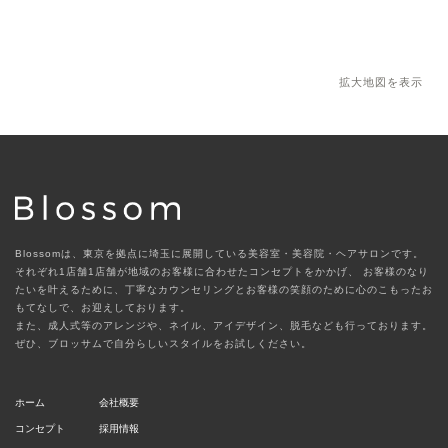
拡大地図を表示
Blossomは、東京を拠点に埼玉に展開している美容室・美容院・ヘアサロンです。
それぞれ1店舗1店舗が地域のお客様に合わせたコンセプトをかかげ、
お客様のなり
たいを叶えるために、丁寧なカウンセリングとお客様の笑顔のために心のこもったお
もてなしで、お迎えしております。
また、成人式等のアレンジや、ネイル、アイデザイン、脱毛なども行っております。
ぜひ、ブロッサムで自分らしいスタイルをお試しください。
ホーム
会社概要
コンセプト
採用情報