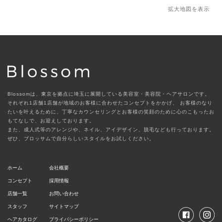
拡大地図を表示
Blossomは、東京を拠点に埼玉に展開している美容室・美容院・ヘアサロンです。
それぞれ1店舗1店舗が地域のお客様に合わせたコンセプトをかかげ、
お客様のなり
たいを叶えるために、丁寧なカウンセリングとお客様の笑顔のために心のこもったお
もてなしで、お迎えしております。
また、成人式等のアレンジや、ネイル、アイデザイン、脱毛なども行っております。
ぜひ、ブロッサムで自分らしいスタイルをお試しください。
ホーム
会社概要
コンセプト
採用情報
店舗一覧
お問い合わせ
スタッフ
サイトマップ
ヘアカタログ
プライバシーポリシー