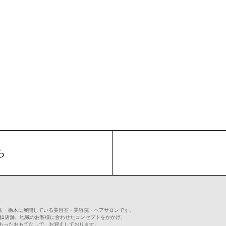
ら
に埼玉・栃木に展開している美容室・美容院・ヘアサロンです。
舗1店舗、地域のお客様に合わせたコンセプトをかかげ、
もったおもてなしで、お迎えしております。