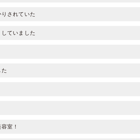
かりされていた
りしていました
した
美容室！