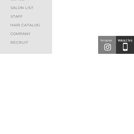
SALON LIST
STAFF
HAIR CATALOG
COMPANY
RECRUIT
Tokyo
Saitama
News
2026.07.31
リクルート
東京
埼玉
2027年度新卒 第二次募集開始！【2026年8月】
Blossom 池袋店
Blossom 大塚店
Blossom PRODUCED by
Blossom 大山店
EGAO
Hair Style
Blossom 中台店
Blossom 上板橋店
ヘアスタイル
Blossom 東武練馬店
ced 下赤塚店