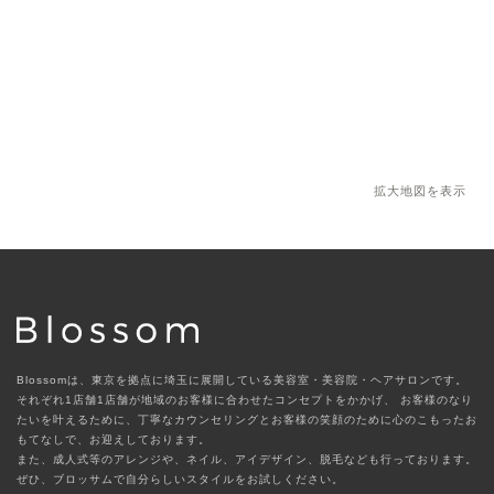
拡大地図を表示
Blossomは、東京を拠点に埼玉に展開している美容室・美容院・ヘアサロンです。
それぞれ1店舗1店舗が地域のお客様に合わせたコンセプトをかかげ、
お客様のなり
たいを叶えるために、丁寧なカウンセリングとお客様の笑顔のために心のこもったお
もてなしで、お迎えしております。
また、成人式等のアレンジや、ネイル、アイデザイン、脱毛なども行っております。
ぜひ、ブロッサムで自分らしいスタイルをお試しください。