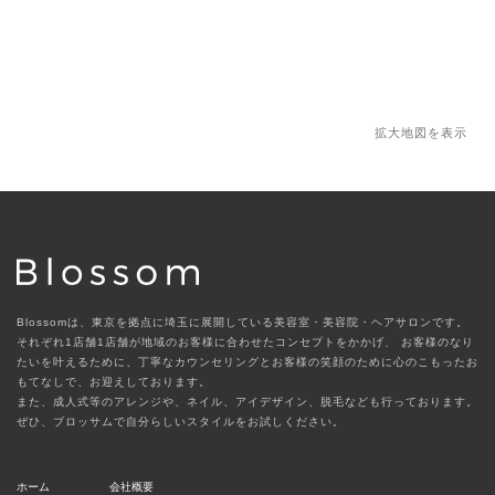
拡大地図を表示
Blossomは、東京を拠点に埼玉に展開している美容室・美容院・ヘアサロンです。
それぞれ1店舗1店舗が地域のお客様に合わせたコンセプトをかかげ、
お客様のなり
たいを叶えるために、丁寧なカウンセリングとお客様の笑顔のために心のこもったお
もてなしで、お迎えしております。
また、成人式等のアレンジや、ネイル、アイデザイン、脱毛なども行っております。
ぜひ、ブロッサムで自分らしいスタイルをお試しください。
ホーム
会社概要