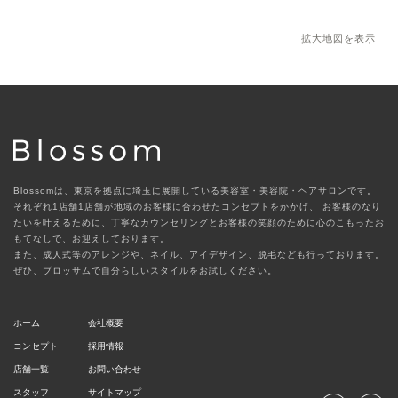
拡大地図を表示
Blossomは、東京を拠点に埼玉に展開している美容室・美容院・ヘアサロンです。
それぞれ1店舗1店舗が地域のお客様に合わせたコンセプトをかかげ、
お客様のなり
たいを叶えるために、丁寧なカウンセリングとお客様の笑顔のために心のこもったお
もてなしで、お迎えしております。
また、成人式等のアレンジや、ネイル、アイデザイン、脱毛なども行っております。
ぜひ、ブロッサムで自分らしいスタイルをお試しください。
ホーム
会社概要
コンセプト
採用情報
店舗一覧
お問い合わせ
スタッフ
サイトマップ