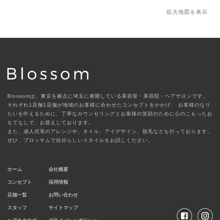
拡大地図を表示
Blossomは、東京を拠点に埼玉に展開している美容室・美容院・ヘアサロンです。
それぞれ1店舗1店舗が地域のお客様に合わせたコンセプトをかかげ、
お客様のなり
たいを叶えるために、丁寧なカウンセリングとお客様の笑顔のために心のこもったお
もてなしで、お迎えしております。
また、成人式等のアレンジや、ネイル、アイデザイン、脱毛なども行っております。
ぜひ、ブロッサムで自分らしいスタイルをお試しください。
ホーム
会社概要
コンセプト
採用情報
店舗一覧
お問い合わせ
スタッフ
サイトマップ