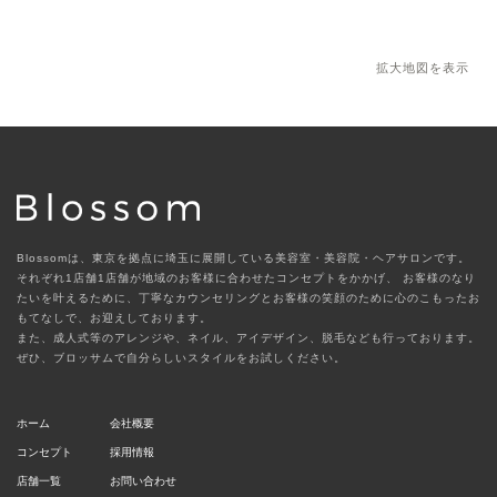
拡大地図を表示
Blossomは、東京を拠点に埼玉に展開している美容室・美容院・ヘアサロンです。
それぞれ1店舗1店舗が地域のお客様に合わせたコンセプトをかかげ、
お客様のなり
たいを叶えるために、丁寧なカウンセリングとお客様の笑顔のために心のこもったお
もてなしで、お迎えしております。
また、成人式等のアレンジや、ネイル、アイデザイン、脱毛なども行っております。
ぜひ、ブロッサムで自分らしいスタイルをお試しください。
ホーム
会社概要
コンセプト
採用情報
店舗一覧
お問い合わせ