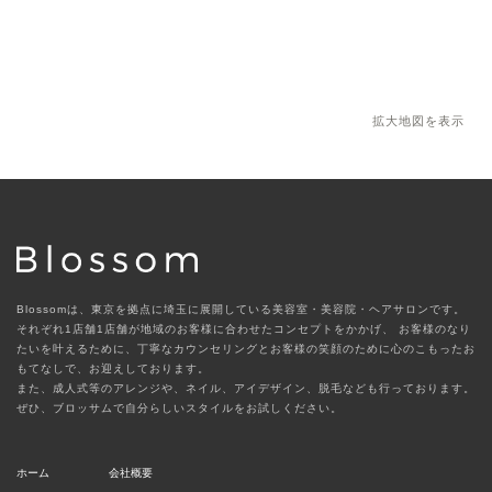
拡大地図を表示
Blossomは、東京を拠点に埼玉に展開している美容室・美容院・ヘアサロンです。
それぞれ1店舗1店舗が地域のお客様に合わせたコンセプトをかかげ、
お客様のなり
たいを叶えるために、丁寧なカウンセリングとお客様の笑顔のために心のこもったお
もてなしで、お迎えしております。
また、成人式等のアレンジや、ネイル、アイデザイン、脱毛なども行っております。
ぜひ、ブロッサムで自分らしいスタイルをお試しください。
ホーム
会社概要