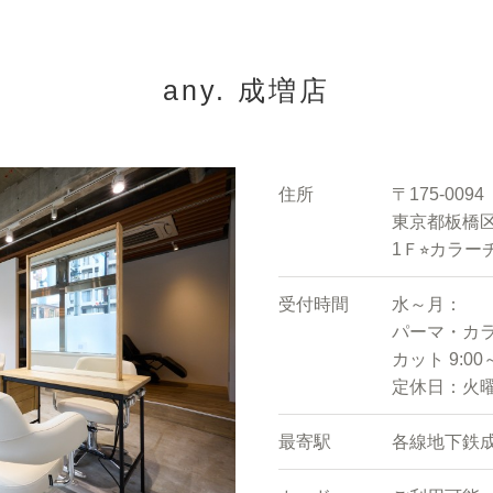
any. 成増店
住所
〒175-0094
東京都板橋区
1Ｆ⭐︎カラ
受付時間
水～月：
パーマ・カラー 
カット 9:00～
定休日：火
最寄駅
各線地下鉄成