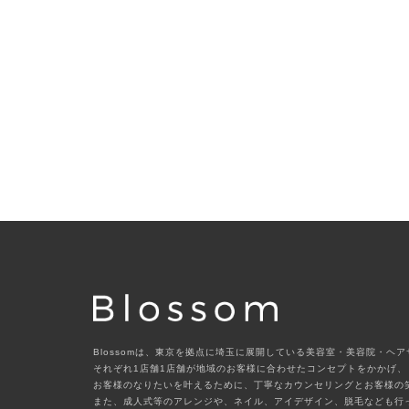
Blossomは、東京を拠点に埼玉に展開している美容室・美容院・ヘ
それぞれ1店舗1店舗が地域のお客様に合わせたコンセプトをかかげ、
お客様のなりたいを叶えるために、丁寧なカウンセリングとお客様の
また、成人式等のアレンジや、ネイル、アイデザイン、脱毛なども行