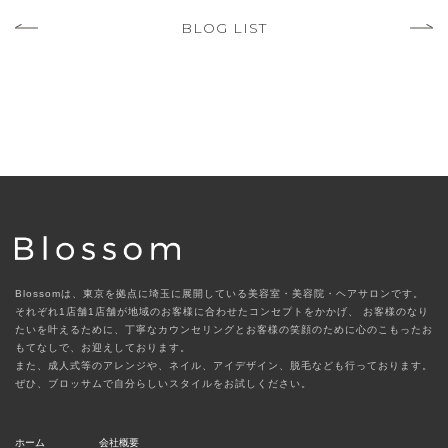
BLOG LIST
Blossomは、東京を拠点に埼玉に展開している美容室・美容院・ヘアサロンです。
それぞれ1店舗1店舗が地域のお客様に合わせたコンセプトをかかげ、
お客様のなり
たいを叶えるために、丁寧なカウンセリングとお客様の笑顔のために心のこもったお
もてなしで、お迎えしております。
また、成人式等のアレンジや、ネイル、アイデザイン、脱毛なども行っております。
ぜひ、ブロッサムで自分らしいスタイルをお試しください。
ホーム
会社概要