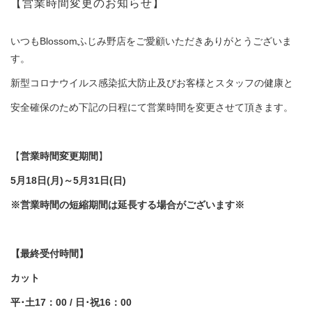
【営業時間変更のお知らせ】
いつもBlossomふじみ野店をご愛顧いただきありがとうございま
す。
新型コロナウイルス感染拡大防止及びお客様とスタッフの健康と
安全確保のため下記の日程にて営業時間を変更させて頂きます。
【
営業時間変更期間
】
5
月
18
日
(
月
)
～
5
月
31
日
(
日
)
※営業時間の短縮期間は延長する場合がございます※
【最終受付時間】
カット
平･土
17
：
00 /
日･祝
16
：
00