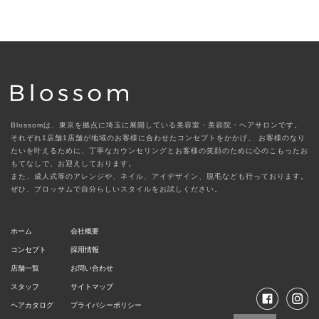
Blossomは、東京を拠点に埼玉に展開している美容室・美容院・ヘアサロンです。
それぞれ1店舗1店舗が地域のお客様に合わせたコンセプトをかかげ、
お客様のなり
たいを叶えるために、丁寧なカウンセリングとお客様の笑顔のために心のこもったお
もてなしで、お迎えしております。
また、成人式等のアレンジや、ネイル、アイデザイン、脱毛なども行っております。
ぜひ、ブロッサムで自分らしいスタイルをお試しください。
ホーム
会社概要
コンセプト
採用情報
店舗一覧
お問い合わせ
スタッフ
サイトマップ
ヘアカタログ
プライバシーポリシー